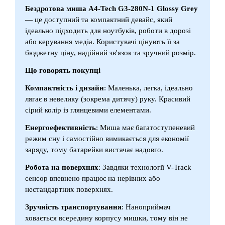
Бездротова миша A4-Tech G3-280N-1 Glossy Grey
— це доступний та компактний девайс, який
ідеально підходить для ноутбуків, роботи в дорозі
або керування медіа. Користувачі цінують її за
бюджетну ціну, надійний зв'язок та зручний розмір.
Що говорять покупці
Компактність і дизайн
: Маленька, легка, ідеально
лягає в невелику (зокрема дитячу) руку. Красивий
сірий колір із глянцевими елементами.
Енергоефективність
: Миша має багатоступеневий
режим сну і самостійно вимикається для економії
заряду, тому батарейки вистачає надовго.
Робота на поверхнях
: Завдяки технології V-Track
сенсор впевнено працює на нерівних або
нестандартних поверхнях.
Зручність транспортування
: Наноприймач
ховається всередину корпусу мишки, тому він не