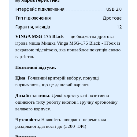
Інтерфейс підключення
USB 2.0
Тип підключення
Дротове
Гарантія, місяців
12
VINGA MSG-175 Black
— це бюджетна дротова
ігрова миша Мишка Vinga MSG-175 Black - ITbox із
яскравою підсвіткою, яка приваблює покупців своєю
вартістю.
Позитивні відгуки:
Ціна
: Головний критерій вибору, покупці
відзначають, що це дешевий варіант.
Дизайн та тиша
: Деякі користувачі позитивно
оцінюють тиху роботу кнопок і зручну ергономіку
великого корпусу.
Чутливість
: Наявність швидкого перемикача
роздільної здатності до (3200 DPI)
Висновок