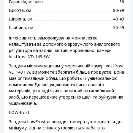
Гарантія, місяців
36
Висота, см
80-99
Ширина, см
40-49
Глибина, см
50-59
Інтенсивність заморожування можна легко
налаштувати за допомогою зрозумілого аналогового
регулятора на задній частині морозильної камери
Vestfrost VD 143 FW.
Завдяки містким ящикам у морозильній камері Vestfrost
VD 143 FW, ви можете зберігати більше продуктів. Вона
має оптимальний об'єм, що робить її універсальною
помічницею Дверні ущільнювачі виготовлені з
матеріалів, у складі яких є активний антигрибковий
засіб, що перешкоджає утворенню цвілі та руйнуванню
ущільнювача.
LOW-frost
Завдяки LowFrost перепади температур зводяться до
мінімуму, лід на стінках утворюється набагато