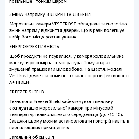
повільніше і тонким шаром.
ЗМІНА Напрямку ВІДКРИТТЯ ДВЕРЕЙ
Морозильні камери VESTFROST обладнані технологією
зміни напряму відкриття дверей, що в рази полегшує
вибір його місця розташування.
ЕНЕРГОЕФЕКТИВНІСТЬ
Щоб продукти не псувалися, у камеря холодильника
має бути рівномірна температура. Тому апарат
змушений працювати цілодобово. На щастя, моделі
Vestfrost дуже економічні – їх клас енергоефективності
А+ і вище.
FREEZER SHIELD
Технологія FreezerShield забезпечує оптимальну
експлуатацію морозильної камери при мінусовій
температурі навколишнього середовища (до -15 °C).
Завдяки цьому можна встановлювати пристрій навіть в
неопалюваних приміщеннях.
Загальний об'єм 63 л