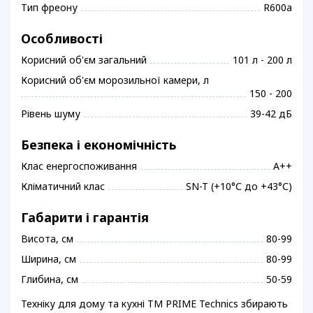
Тип фреону
R600a
Особливості
Корисний об'єм загальний
101 л - 200 л
Корисний об'єм морозильної камери, л
150 - 200
Рівень шуму
39-42 дБ
Безпека і економічність
Клас енергоспоживання
A++
Кліматичний клас
SN-T (+10°С до +43°С)
Габарити і гарантія
Висота, см
80-99
Ширина, см
80-99
Глибина, см
50-59
Техніку для дому та кухні ТМ PRIME Technics збирають