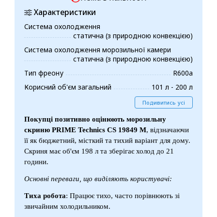
Характеристики
Система охолодження
статична (з природною конвекцією)
Система охолодження морозильної камери
статична (з природною конвекцією)
Тип фреону
R600a
Корисний об'єм загальний
101 л - 200 л
Подивитись усі
Покупці позитивно оцінюють морозильну
скриню PRIME Technics CS 19849 M
, відзначаючи
її як бюджетний, місткий та тихий варіант для дому.
Скриня має об'єм 198 л та зберігає холод до 21
години.
Основні переваги, що виділяють користувачі:
Тиха робота
: Працює тихо, часто порівнюють зі
звичайним холодильником.