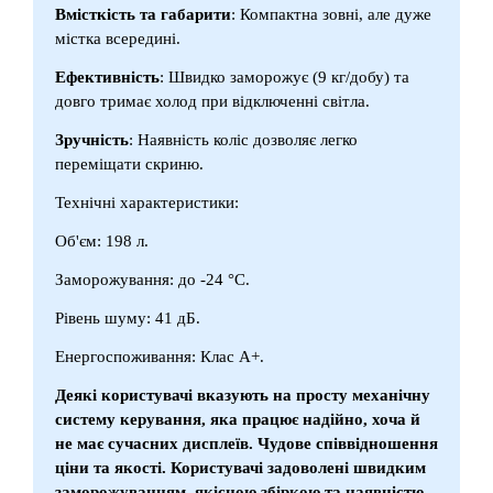
Вмісткість та габарити
: Компактна зовні, але дуже
містка всередині.
Ефективність
: Швидко заморожує (9 кг/добу) та
довго тримає холод при відключенні світла.
Зручність
: Наявність коліс дозволяє легко
переміщати скриню.
Технічні характеристики:
Об'єм: 198 л.
Заморожування: до -24 °C.
Рівень шуму: 41 дБ.
Енергоспоживання: Клас А+.
Деякі користувачі вказують на просту механічну
систему керування, яка працює надійно, хоча й
не має сучасних дисплеїв. Чудове співвідношення
ціни та якості. Користувачі задоволені швидким
заморожуванням, якісною збіркою та наявністю