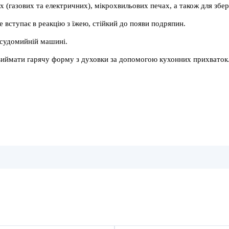
 (газових та електричних), мікрохвильових печах, а також для збері
е вступає в реакцію з їжею, стійкий до появи подряпин.
посудомийній машині.
 виймати гарячу форму з духовки за допомогою кухонних прихваток