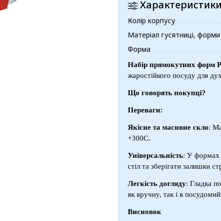
Характеристик
Колір корпусу
Матеріал гусятниці, форми
Форма
Набір прямокутних форм PYR
жаростійкого посуду для дух
Що говорять покупці?
Переваги:
Якісне та масивне скло
: М
+300C.
Універсальність
: У формах 
стіл та зберігати залишки ст
Легкість догляду
: Гладка п
як вручну, так і в посудоми
Висновок