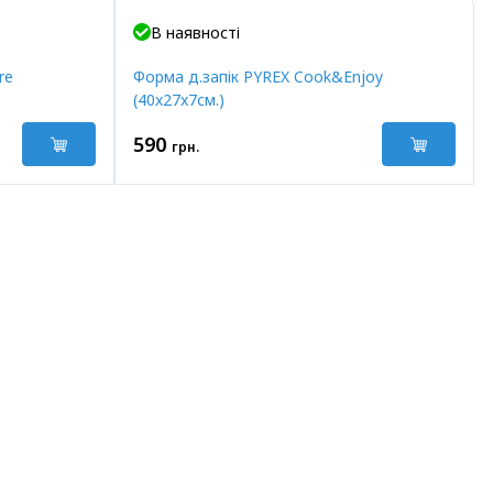
В наявності
re
Форма д.запік PYREX Cook&Enjoy
(40x27x7см.)
590
грн.