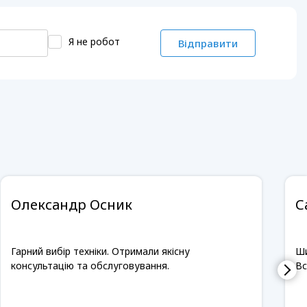
Я не робот
Відправити
Олександр Осник
С
Гарний вибір техніки. Отримали якісну
Ши
консультацію та обслуговування.
Вс