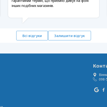
гарантійний термін, що приємно дивує на фоні
інших подібних магазинів.
Всі відгуки
Залишити відгук
Конт
Вінн
098-
ня