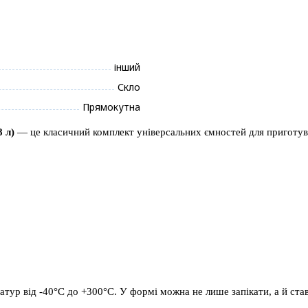
інший
Скло
Прямокутна
 л)
— це класичний комплект універсальних ємностей для приготуван
тур від -40°C до +300°C. У формі можна не лише запікати, а й став