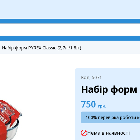
Набір форм PYREX Classic (2,7л./1,8л.)
Код: 5071
Набір форм P
750
грн.
100% перевірка роботи 
Нема в наявності