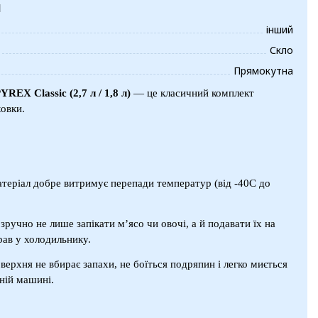
и
інший
Скло
Прямокутна
EX Classic (2,7 л / 1,8 л)
— це класичний комплект
овки.
атеріал добре витримує перепади температур (від -40C до
зручно не лише запікати м’ясо чи овочі, а й подавати їх на
рав у холодильнику.
оверхня не вбирає запахи, не боїться подряпин і легко миється
йній машині.