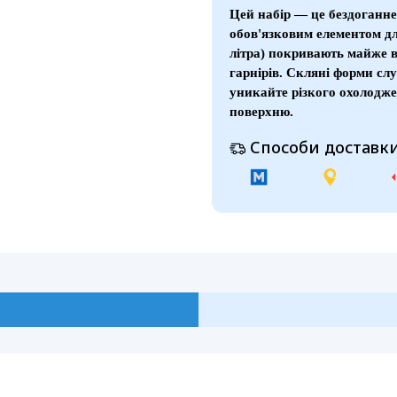
Цей набір — це бездоганне
обов'язковим елементом для
літра) покривають майже вс
гарнірів. Скляні форми с
уникайте різкого охолоджен
поверхню.
Способи доставки