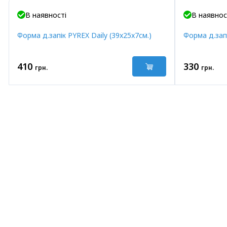
В наявності
В наявнос
Форма д.запік PYREX Daily (39x25x7см.)
Форма д.зап
410
330
грн.
грн.