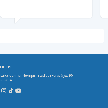
акти
ицька обл., м. Немирів,
вул.Горького, буд. 96
596-8040