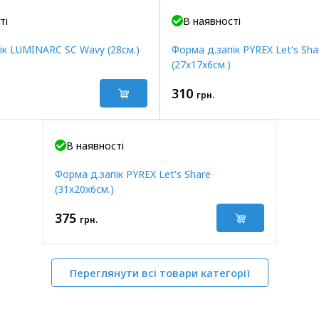
ті
В наявності
ік LUMINARC SC Wavy (28см.)
Форма д.запік PYREX Let's Sha
(27x17x6см.)
310
грн.
В наявності
Форма д.запік PYREX Let's Share
(31x20x6см.)
375
грн.
Переглянути всі товари категорії