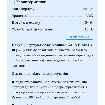
Характеристики
Колір корпусу
чорний
Процесор
AMD
Діагональ екрану
15-16"
Об'єм Оперативної памяті
16 Гб
Подивитись усі
Покупці ноутбука ASUS Vivobook Go 15 E1504FA-
BQ522
у цілому позитивно оцінюють цю модель,
позиціонуючи її як відмінний бюджетний варіант для
роботи, навчання, офісних завдань та онлайн-
навчання.
Ось основні відгуки користувачів:
Швидкість роботи
: Користувачі зазначають, що
ноутбук досить "шустрий", добре справляється з
повсякденними завданнями завдяки процесору
Ryzen 5 7520U та 16 ГБ оперативної пам'яті.