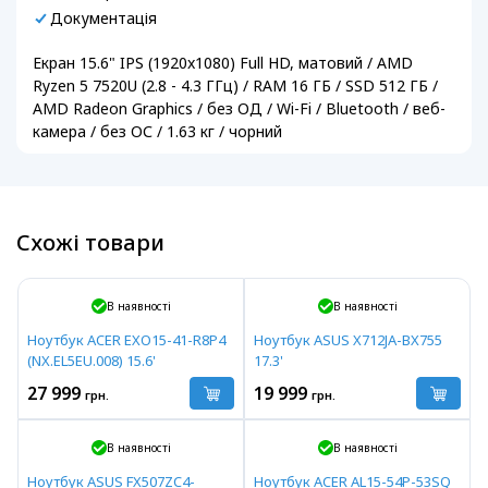
Документація
Екран 15.6" IPS (1920x1080) Full HD, матовий / AMD
Ryzen 5 7520U (2.8 - 4.3 ГГц) / RAM 16 ГБ / SSD 512 ГБ /
AMD Radeon Graphics / без ОД / Wi-Fi / Bluetooth / веб-
камера / без ОС / 1.63 кг / чорний
Схожі товари
В наявності
В наявності
Ноутбук ACER EXO15-41-R8P4
Ноутбук ASUS X712JA-BX755
(NX.EL5EU.008) 15.6'
17.3'
27 999
19 999
грн.
грн.
В наявності
В наявності
Ноутбук ASUS FX507ZC4-
Ноутбук ACER AL15-54P-53SQ