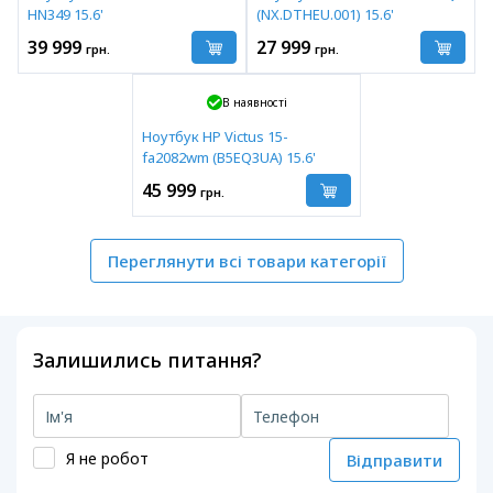
HN349 15.6'
(NX.DTHEU.001) 15.6'
39 999
27 999
грн.
грн.
В наявності
Ноутбук HP Victus 15-
fa2082wm (B5EQ3UA) 15.6'
45 999
грн.
Переглянути всі товари категорії
Залишились питання?
Я не робот
Відправити