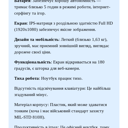
Батарея
: Забезпечує хорошу автономність —
тримає близько 5 годин в режимі роботи, інтернет-
серфінгу та ігор.
Екран
: IPS-матриця з роздільною здатністю Full HD
(1920x1080) забезпечує якісне зображення.
Дизайн та мобільність
: Легкий (близько 1,63 кг),
зручний, має приємний зовнішній вигляд, виглядає
дорожче своєї ціни.
Функціональність
: Екран відкривається на 180
градусів, є шторка для веб-камери.
Тиха робота
: Ноутбук працює тихо.
Відсутність підсвічування клавіатури: Це найбільш
згадуваний мінус.
Матеріал корпусу: Пластик, який може здаватися
тонким (хоча і має військовий стандарт захисту
MIL-STD 810H).
Продуктивність в іграх: Це офісний ноутбук, тому