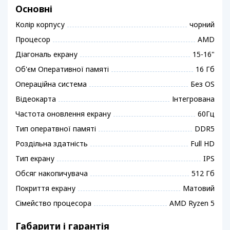
Основні
Колір корпусу
чорний
Процесор
AMD
Діагональ екрану
15-16"
Об'єм Оперативної памяті
16 Гб
Операційна система
Без OS
Відеокарта
Інтегрована
Частота оновлення екрану
60Гц
Тип оператвної памяті
DDR5
Роздільна здатність
Full HD
Тип екрану
IPS
Обсяг накопичувача
512 Гб
Покриття екрану
Матовий
Сімейство процесора
AMD Ryzen 5
Габарити і гарантія