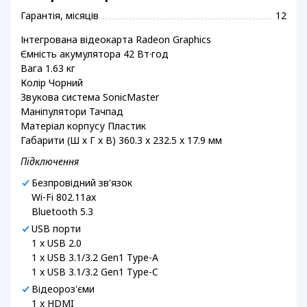
Гарантія, місяців
12
Інтегрована відеокарта Radeon Graphics
Ємність акумулятора 42 Вт·год
Вага 1.63 кг
Колір Чорний
Звукова система SonicMaster
Маніпулятори Тачпад
Матеріал корпусу Пластик
Габарити (Ш х Г х В) 360.3 x 232.5 x 17.9 мм
Підключення
Безпровідний зв'язок
Wi-Fi 802.11ax
Bluetooth 5.3
USB порти
1 x USB 2.0
1 x USB 3.1/3.2 Gen1 Type-A
1 x USB 3.1/3.2 Gen1 Type-C
Відеороз'єми
1 x HDMI