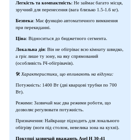
Легкість та компактність
: Не займає багато місця,
зручний для перенесення (вага близько 1.5-1.6 кг).
Безпека
: Має функцію автоматичного вимкнення
при перекиданні.
Ціна
: Відноситься до бюджетного сегмента.
Локальна дія
: Він не обігріває всю кімнату швидко,
а гріє лише ту зону, на яку спрямований
(особливість ІЧ-обігрівачів).
🛠
Характеристики, що впливають на відгуки:
Потужність: 1400 Вт (дві кварцові трубки по 700
Вт).
Режими: Зазвичай має два режими роботи, що
дозволяє регулювати потужність.
Призначення: Найкраще підходить для локального
обігріву (ноги під столом, невелика зона на кухні).
Покупці зазвичай вважають Asel H 30-41