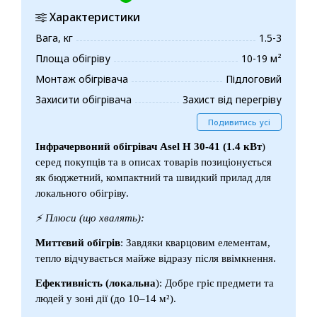
Характеристики
Вага, кг
1.5-3
Площа обігріву
10-19 м²
Монтаж обігрівача
Підлоговий
Захисити обігрівача
Захист від перегріву
Подивитись усі
Інфрачервоний обігрівач Asel H 30-41 (1.4 кВт
)
серед покупців та в описах товарів позиціонується
як бюджетний, компактний та швидкий прилад для
локального обігріву.
⚡️ Плюси (що хвалять):
Миттєвий обігрів
: Завдяки кварцовим елементам,
тепло відчувається майже відразу після ввімкнення.
Ефективність (локальна
): Добре гріє предмети та
людей у зоні дії (до 10–14 м²).