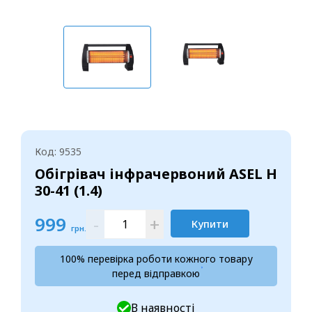
Код: 9535
Обігрівач інфрачервоний ASEL H
30-41 (1.4)
999
-
+
Купити
грн.
100% перевірка роботи кожного товару
перед відправкою
В наявності