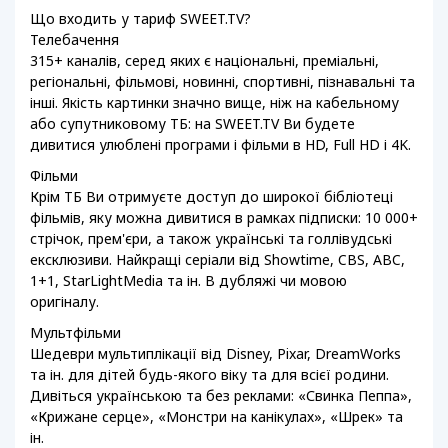
Що входить у тариф SWEET.TV?
Телебачення
315+ каналів, серед яких є національні, преміальні,
регіональні, фільмові, новинні, спортивні, пізнавальні та
інші. Якість картинки значно вище, ніж на кабельному
або супутниковому ТБ: на SWEET.TV Ви будете
дивитися улюблені програми і фільми в HD, Full HD і 4K.
Фільми
Крім ТБ Ви отримуєте доступ до широкої бібліотеці
фільмів, яку можна дивитися в рамках підписки: 10 000+
стрічок, прем'єри, а також українські та голлівудські
ексклюзиви. Найкращі серіали від Showtime, CBS, ABC,
1+1, StarLightMedia та ін. В дубляжі чи мовою
оригіналу.
Мультфільми
Шедеври мультиплікації від Disney, Pixar, DreamWorks
та ін. для дітей будь-якого віку та для всієї родини.
Дивіться українською та без реклами: «Свинка Пеппа»,
«Крижане серце», «Монстри на канікулах», «Шрек» та
ін.