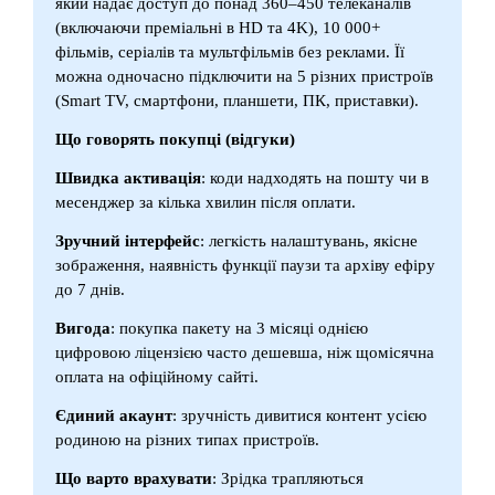
який надає доступ до понад 360–450 телеканалів
(включаючи преміальні в HD та 4K), 10 000+
фільмів, серіалів та мультфільмів без реклами. Її
можна одночасно підключити на 5 різних пристроїв
(Smart TV, смартфони, планшети, ПК, приставки).
Що говорять покупці (відгуки)
Швидка активація
: коди надходять на пошту чи в
месенджер за кілька хвилин після оплати.
Зручний інтерфейс
: легкість налаштувань, якісне
зображення, наявність функції паузи та архіву ефіру
до 7 днів.
Вигода
: покупка пакету на 3 місяці однією
цифровою ліцензією часто дешевша, ніж щомісячна
оплата на офіційному сайті.
Єдиний акаунт
: зручність дивитися контент усією
родиною на різних типах пристроїв.
Що варто врахувати
: Зрідка трапляються