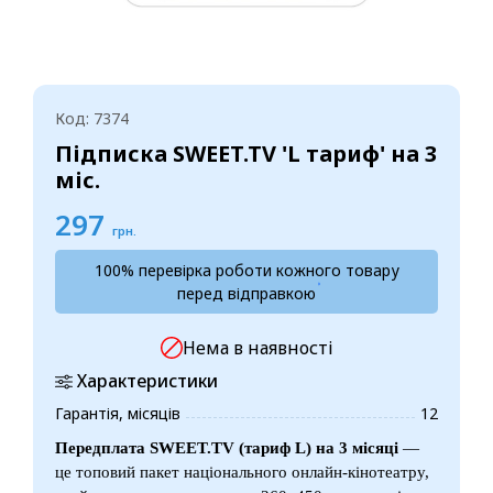
Код: 7374
Підписка SWEET.TV 'L тариф' на 3
міс.
297
грн.
100% перевірка роботи кожного товару
перед відправкою
Нема в наявності
Характеристики
Гарантія, місяців
12
Передплата SWEET.TV (тариф L) на 3 місяці
—
це топовий пакет національного онлайн-кінотеатру,