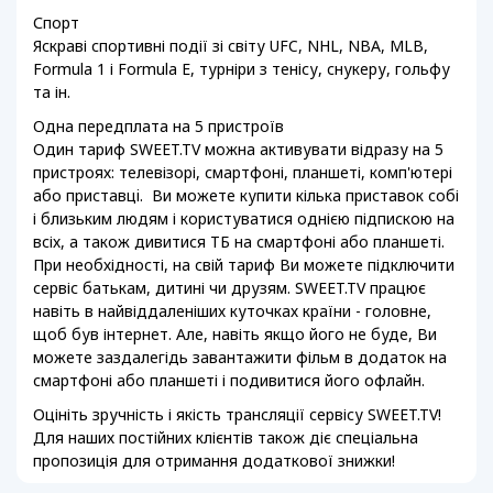
Спорт
Яскраві спортивні події зі світу UFC, NHL, NBA, MLB,
Formula 1 і Formula E, турніри з тенісу, снукеру, гольфу
та ін.
Одна передплата на 5 пристроїв
Один тариф SWEET.TV можна активувати відразу на 5
пристроях: телевізорі, смартфоні, планшеті, комп'ютері
або приставцi. Ви можете купити кілька приставок собі
і близьким людям і користуватися однією підпискою на
всіх, а також дивитися ТБ на смартфоні або планшеті.
При необхідності, на свій тариф Ви можете підключити
сервіс батькам, дитині чи друзям. SWEET.TV працює
навіть в найвіддаленіших куточках країни - головне,
щоб був інтернет. Але, навіть якщо його не буде, Ви
можете заздалегідь завантажити фільм в додаток на
смартфоні або планшеті і подивитися його офлайн.
Оцініть зручність і якість трансляції сервісу SWEET.TV!
Для наших постійних клієнтів також діє спеціальна
пропозиція для отримання додаткової знижки!