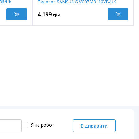
36/UK
Пилосос SAMSUNG VC07M3110VB/UK
4 199
грн.
Я не робот
Відправити