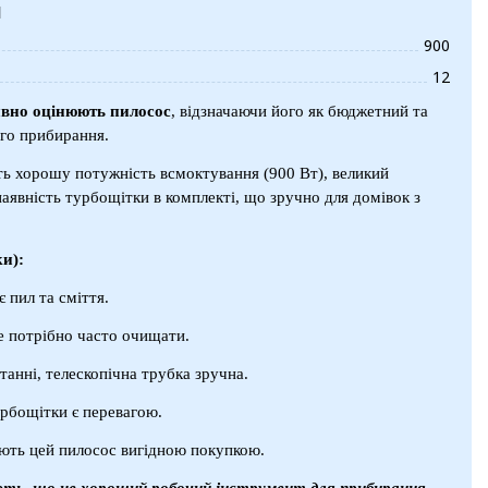
и
900
12
вно оцінюють пилосос
, відзначаючи його як бюджетний та
ого прибирання.
ь хорошу потужність всмоктування (900 Вт), великий
 наявність турбощітки в комплекті, що зручно для домівок з
и):
 пил та сміття.
не потрібно часто очищати.
танні, телескопічна трубка зручна.
урбощітки є перевагою.
ають цей пилосос вигідною покупкою.