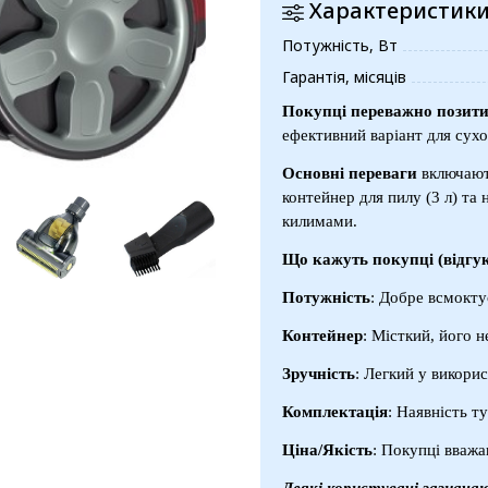
Характеристик
Потужність, Вт
Гарантія, місяців
Покупці переважно позити
ефективний варіант для сух
Основні переваги
включают
контейнер для пилу (3 л) та
килимами.
Що кажуть покупці (відгук
Потужність
: Добре всмоктує
Контейнер
: Місткий, його 
Зручність
: Легкий у викорис
Комплектація
: Наявність т
Ціна/Якість
: Покупці вваж