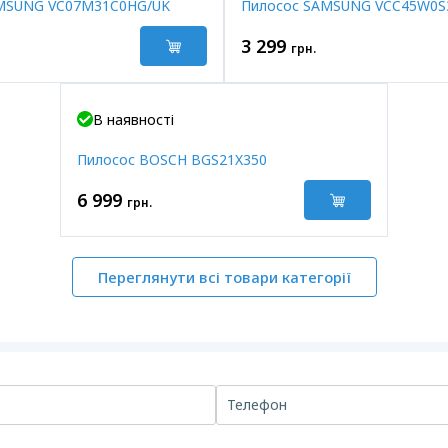
MSUNG VC07M31C0HG/UK
Пилосос SAMSUNG VCC45W0S
3 299
грн.
В наявності
Пилосос BOSCH BGS21X350
6 999
грн.
Переглянути всі товари категорії