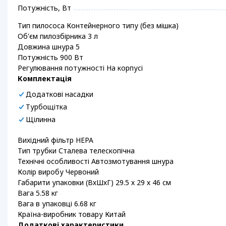
Потужність, Вт
Тип пилососа Контейнерного типу (без мішка)
Об'єм пилозбірника 3 л
Довжина шнура 5
Потужність 900 Вт
Регулювання потужності На корпусі
Комплектація
Додаткові насадки
Турбощітка
Щілинна
Вихідний фільтр HEPA
Тип трубки Сталева телескопічна
Технічні особливості Автозмотування шнура
Колір виробу Червоний
Габарити упаковки (ВхШхГ) 29.5 х 29 х 46 см
Вага 5.58 кг
Вага в упаковці 6.68 кг
Країна-виробник товару Китай
Додаткові характеристики