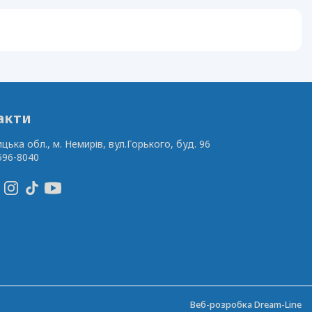
акти
ицька обл., м. Немирів,
вул.Горького, буд. 96
596-8040
Веб-розробка
Dream-Line