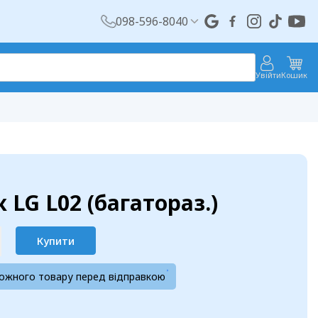
098-596-8040
Увійти
Кошик
 LG L02 (багатораз.)
Купити
кожного товару перед відправкою