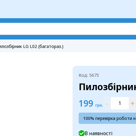
илозбірник LG L02 (багатораз.)
Код: 5675
Пилозбірник
199
-
+
грн.
100% перевірка роботи 
В наявності