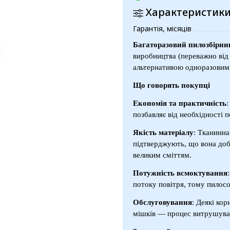
Характеристик
Гарантія, місяців
Багаторазовий пилозбірни
виробництва (переважно ві
альтернативою одноразовим 
Що говорять покупці
Економія та практичність
:
позбавляє від необхідності 
Якість матеріалу
: Тканинна
підтверджують, що вона добр
великим сміттям.
Потужність всмоктування
потоку повітря, тому пилосо
Обслуговування
: Деякі ко
мішків — процес витрушуван