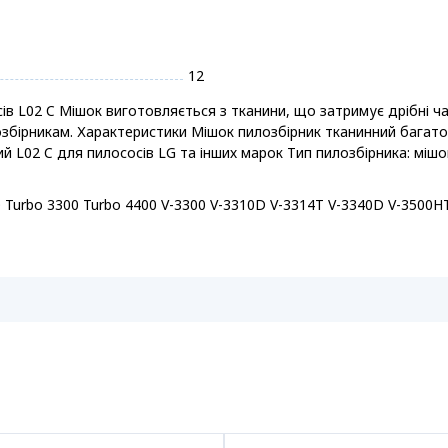
12
ів L02 C Мішок виготовляється з тканини, що затримує дрібні ча
збірникам. Характеристики Мішок пилозбірник тканинний багатор
й L02 C для пилососів LG та інших марок Тип пилозбірника: міш
Turbo 3300 Turbo 4400 V-3300 V-3310D V-3314T V-3340D V-3500HT V