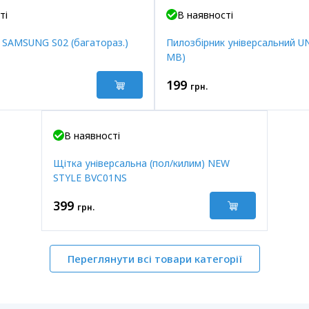
ті
В наявності
 SAMSUNG S02 (багатораз.)
Пилозбірник універсальний UN
МВ)
199
грн.
В наявності
Щітка універсальна (пол/килим) NEW
STYLE BVC01NS
399
грн.
Переглянути всі товари категорії