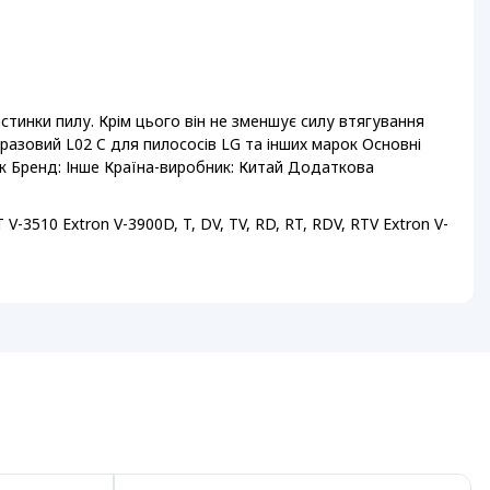
стинки пилу. Крім цього він не зменшує силу втягування
азовий L02 C для пилососів LG та інших марок Основні
ок Бренд: Інше Країна-виробник: Китай Додаткова
-3510 Extron V-3900D, T, DV, TV, RD, RT, RDV, RTV Extron V-