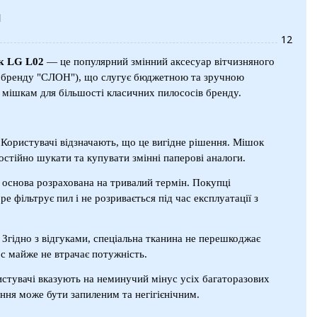
и
12
к LG L02
— це популярний змінний аксесуар вітчизняного
д бренду "СЛОН"), що слугує бюджетною та зручною
мішкам для більшості класичних пилососів бренду.
 Користувачі відзначають, що це вигідне рішення. Мішок
постійно шукати та купувати змінні паперові аналоги.
 основа розрахована на тривалий термін. Покупці
е фільтрує пил і не розривається під час експлуатації з
: Згідно з відгуками, спеціальна тканина не перешкоджає
с майже не втрачає потужність.
ристувачі вказують на неминучий мінус усіх багаторазових
ня може бути запиленим та негігієнічним.