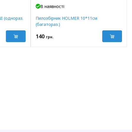
В наявності
I (однораз.
Пилозбірник HOLMER 10*11см
(багатораз.)
140
грн.