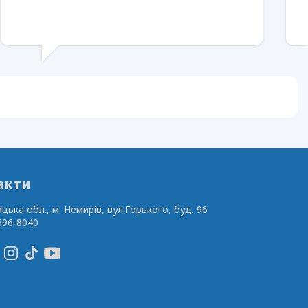
акти
ицька обл., м. Немирів,
вул.Горького, буд. 96
596-8040