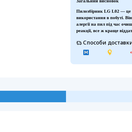
Загальний висновок
Пилозбірник LG L02 — це 
використання в побуті. Він
алергії на пил під час очи
реакції, все ж краще відд
Способи доставки