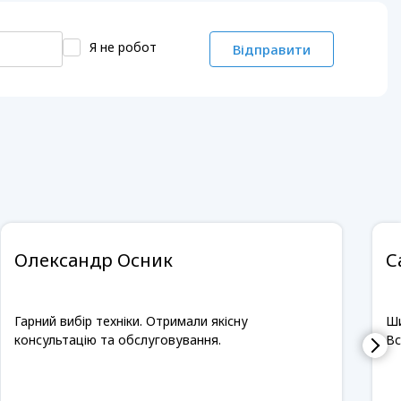
Я не робот
Відправити
Олександр Осник
С
Гарний вибір техніки. Отримали якісну
Ши
консультацію та обслуговування.
Вс