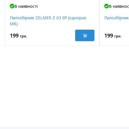
В наявності
В наявнос
Пилозбірник ZELMER Z-03 Elf (однораз.
Пилозбірник
МВ)
199
199
грн.
грн.