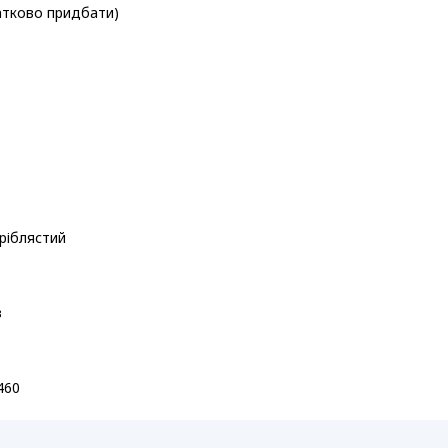
атково придбати)
ріблястий
в
460