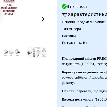
В наявності
Характеристик
Основні насадки у комплек
Тип міксера
Насадки
Потужність, Вт
Планетарний міксер PRIME
потужність (1900 Вт), велику
Користувачі відзначають
е
рожево-сріблястий дизайн, а
режиму.
Основні переваги, що відз
Висока потужність (1900 В