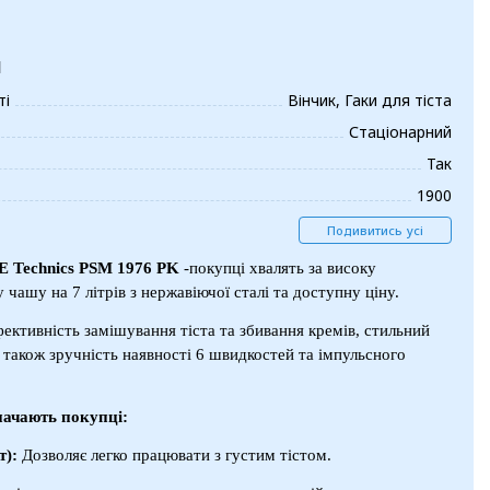
и
ті
Вінчик, Гаки для тіста
Стаціонарний
Так
1900
Подивитись усі
 Technics PSM 1976 PK
-покупці хвалять за високу
 чашу на 7 літрів з нержавіючої сталі та доступну ціну.
фективність замішування тіста та збивання кремів, стильний
 також зручність наявності 6 швидкостей та імпульсного
начають покупці:
т):
Дозволяє легко працювати з густим тістом.