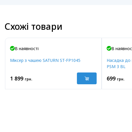
Схожі товари
В наявності
В наявнос
Міксер з чашею SATURN ST-FP1045
Насадка до 
PSM 3 BL
1 899
699
грн.
грн.