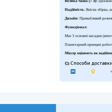
Велика чаша (7 л):
Ідеально
Надійність
: Якісна збірка, 
Дизайн
: Привабливий рожев
Функціонал:
Має 3 основні насадки (віноч
Планетарний принцип робот
Міксер оцінюють як надійног
Способи доставки