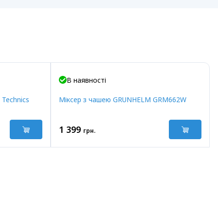
В наявності
 Technics
Міксер з чашею GRUNHELM GRM662W
1 399
грн.