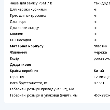
Чаша для замісу PSM 7 B
так (дод
Для нарізки кубиками
ні
Прес для цитрусових
ні
Для пюре
ні
Для колки льоду
ні
Млинок
ні
Інші насадки
ні
Матеріал корпусу
пластик
Живлення
мережа
Колір
рожево-с
Додатково
Країна виробник
Китай
Гарантія
12 місяці
Вага брутто/нетто, кг
8.6/7.1
Габаритні розміри приладу (в/ш/г), мм
Габаритні розміри в упаковці (в/ш/г), мм
460x280x