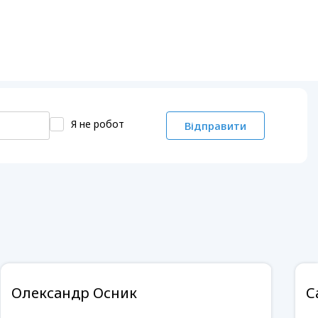
Я не робот
Відправити
Олександр Осник
С