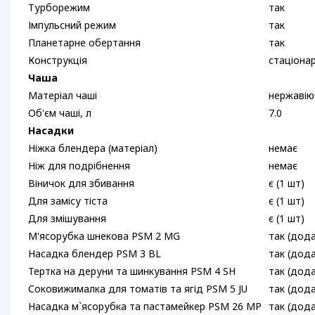
Турборежим
так
Імпульсний режим
так
Планетарне обертання
так
Конструкція
стаціона
Чаша
Матеріал чаші
нержавію
Об'єм чаші, л
7.0
Насадки
Ніжка блендера (матеріал)
немає
Ніж для подрібнення
немає
Віничок для збивання
є (1 шт)
Для замісу тіста
є (1 шт)
Для змішування
є (1 шт)
М'ясорубка шнекова PSM 2 MG
так (дод
Насадка блендер PSM 3 BL
так (дод
Тертка на деруни та шинкування PSM 4 SH
так (дод
Соковижималка для томатів та ягід PSM 5 JU
так (дод
Насадка м`ясорубка та пастамейкер PSM 26 MР
так (дод