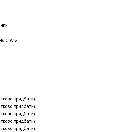
рний
ча сталь
атково придбати)
атково придбати)
атково придбати)
атково придбати)
атково придбати)