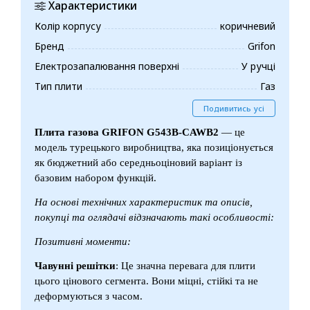
Характеристики
Колір корпусу
коричневий
Бренд
Grifon
Електрозапалювання поверхні
У ручці
Тип плити
Газ
Подивитись усі
Плита газова GRIFON G543B-CAWB2
— це
модель турецького виробництва, яка позиціонується
як бюджетний або середньоціновий варіант із
базовим набором функцій.
На основі технічних характеристик та описів,
покупці та оглядачі відзначають такі особливості:
Позитивні моменти:
Чавунні решітки
: Це значна перевага для плити
цього цінового сегмента. Вони міцні, стійкі та не
деформуються з часом.