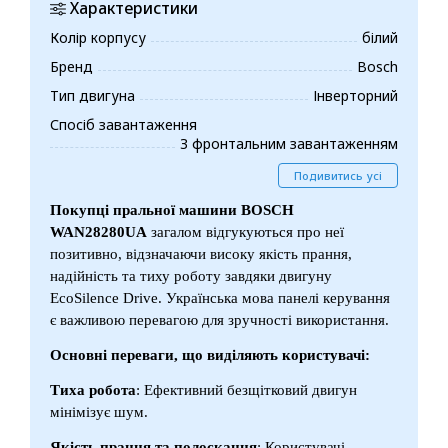
Характеристики
Колір корпусу
білий
Бренд
Bosch
Тип двигуна
Інверторний
Спосіб завантаження
З фронтальним завантаженням
Подивитись усі
Покупці пральної машини BOSCH
WAN28280UA
загалом відгукуються про неї
позитивно, відзначаючи високу якість прання,
надійність та тиху роботу завдяки двигуну
EcoSilence Drive. Українська мова панелі керування
є важливою перевагою для зручності використання.
Основні переваги, що виділяють користувачі:
Тиха робота
: Ефективний безщітковий двигун
мінімізує шум.
Якість прання та полоскання
: Користувачі