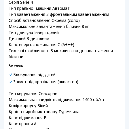
Серія Serie 4
Тип пральної машини Автомат
Тип завантаження З фронтальним завантаженням
Спосіб встановлення Окрема (соло)
Максимальне завантаження білизни 8 кг
Тип двигуна Інверторний
Дисплей З дисплеєм
Клас енергоспоживання C (A+++)
Технічні особливості З можливістю дозавантаження
білизни
Безпека
Блокування від дітей
Захист від протікання (аквастоп)
Тип керування Сенсорне
Максимальна швидкість віджимання 1400 об/хв
Колір корпусу Білий
Країна-виробник товару Туреччина
Клас віджимання B
Клас прання A