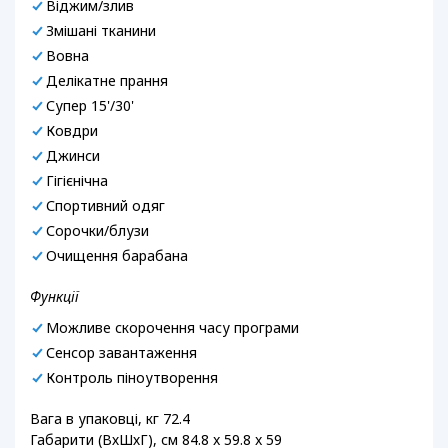
Віджим/злив
Змішані тканини
Вовна
Делікатне прання
Супер 15'/30'
Ковдри
Джинси
Гігієнічна
Спортивний одяг
Сорочки/блузи
Очищення барабана
Функції
Можливе скорочення часу програми
Сенсор завантаження
Контроль піноутворення
Вага в упаковці, кг 72.4
Габарити (ВхШхГ), см 84.8 x 59.8 x 59