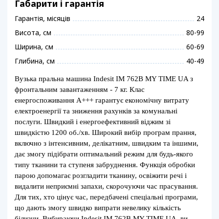
Габарити і гарантія
Гарантія, місяців
24
Висота, см
80-99
Ширина, см
60-69
Глибина, см
40-49
Вузька пральна машина Indesit IM 762B MY TIME UA з
фронтальним завантаженням - 7 кг. Клас
енергоспоживання A+++ гарантує економічну витрату
електроенергії та зниження рахунків за комунальні
послуги. Швидкий і енергоефективний віджим зі
швидкістю 1200 об./хв. Широкий вибір програм прання,
включно з інтенсивним, делікатним, швидким та іншими,
дає змогу підібрати оптимальний режим для будь-якого
типу тканини та ступеня забруднення. Функція обробки
парою допомагає розгладити тканину, освіжити речі і
видалити неприємні запахи, скорочуючи час прасування.
Для тих, хто цінує час, передбачені спеціальні програми,
що дають змогу швидко випрати невелику кількість
білизни. Вибираючи Indesit IM 762B MY TIME UA, ви