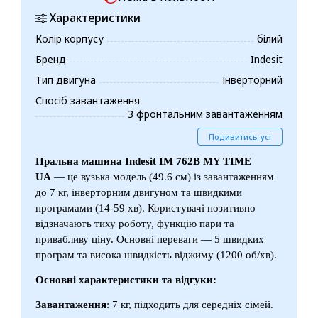
Характеристики
Колір корпусу
білий
Бренд
Indesit
Тип двигуна
Інверторний
Спосіб завантаження
З фронтальним завантаженням
Подивитись усі
Пральна машина
Indesit IM 762B MY TIME
UA
— це вузька модель (49.6 см) із завантаженням
до 7 кг, інверторним двигуном та швидкими
програмами (14-59 хв). Користувачі позитивно
відзначають тиху роботу, функцію пари та
привабливу ціну. Основні переваги — 5 швидких
програм та висока швидкість віджиму (1200 об/хв).
Основні характеристики та відгуки:
Завантаження
: 7 кг, підходить для середніх сімей.