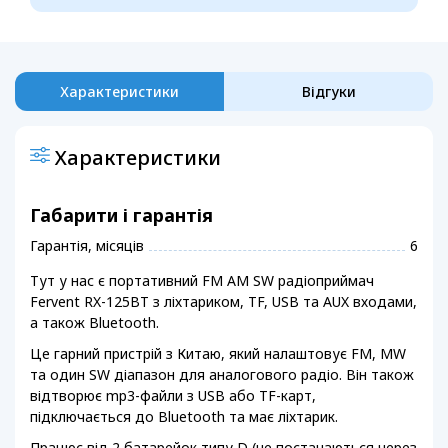
Характеристики
Відгуки
Характеристики
Габарити і гарантія
Гарантія, місяців
6
Тут у нас є портативний FM AM SW радіоприймач
Fervent RX-125BT з ліхтариком, TF, USB та AUX входами,
а також Bluetooth.
Це гарний пристрій з Китаю, який налаштовує FM, MW
та один SW діапазон для аналогового радіо. Він також
відтворює mp3-файли з USB або TF-карт,
підключається до Bluetooth та має ліхтарик.
Працює від 2 батарейок типу D (не постачаються через