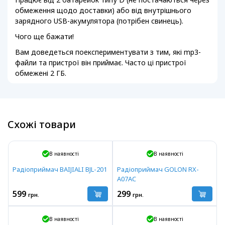
обмеження щодо доставки) або від внутрішнього
зарядного USB-акумулятора (потрібен свинець).
Чого ще бажати!
Вам доведеться поекспериментувати з тим, які mp3-
файли та пристрої він приймає. Часто ці пристрої
обмежені 2 ГБ.
Схожі товари
В наявності
В наявності
Радіоприймач BAIJIALI BJL-201
Радіоприймач GOLON RX-
A07AC
599
299
грн.
грн.
В наявності
В наявності