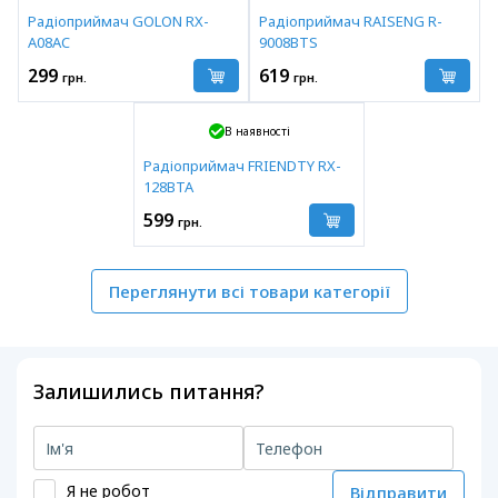
Радіоприймач GOLON RX-
Радіоприймач RAISENG R-
A08AC
9008BTS
299
619
грн.
грн.
В наявності
Радіоприймач FRIENDTY RX-
128BTA
599
грн.
Переглянути всі товари категорії
Залишились питання?
Я не робот
Відправити