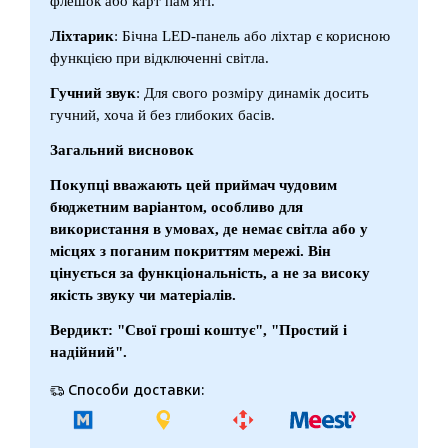
флешок або карт пам'яті.
Ліхтарик
: Бічна LED-панель або ліхтар є корисною
функцією при відключенні світла.
Гучний звук
: Для свого розміру динамік досить
гучний, хоча й без глибоких басів.
Загальний висновок
Покупці вважають цей приймач чудовим
бюджетним варіантом, особливо для
використання в умовах, де немає світла або у
місцях з поганим покриттям мережі. Він
цінується за функціональність, а не за високу
якість звуку чи матеріалів.
Вердикт: "Свої гроші коштує", "Простий і
надійний".
Способи доставки: