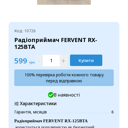
Код: 10726
Радіоприймач FERVENT RX-
125BTA
599
-
+
Купити
грн.
100% перевірка роботи кожного товару
перед відправкою
В наявності
Характеристики
Гарантія, місяців
6
Радіоприймач FERVENT RX-125BTA
користується популярністю як бюджетний,