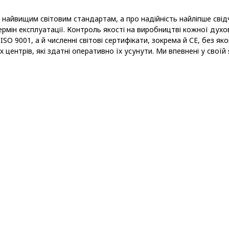
 найвищим світовим стандартам, а про надійність найліпше свідчи
термін експлуатації. Контроль якості на виробництві кожної дух
ISO 9001, а й численні світові сертифікати, зокрема й СЕ, без як
центрів, які здатні оперативно їх усунути. Ми впевнені у своїй 