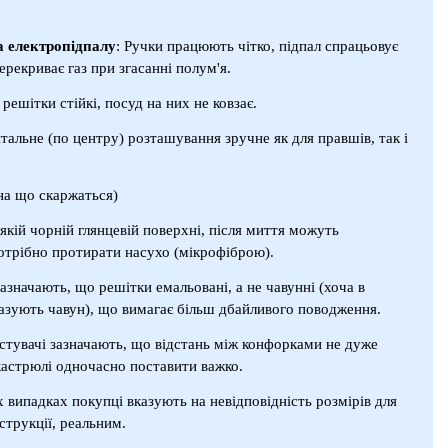
а електропідпалу
: Ручки працюють чітко, підпал спрацьовує
ерекриває газ при згасанні полум'я.
 решітки стійкі, посуд на них не ковзає.
тальне (по центру) розташування зручне як для правшів, так і
на що скаржаться)
-якій чорній глянцевій поверхні, після миття можуть
отрібно протирати насухо (мікрофіброю).
азначають, що решітки емальовані, а не чавунні (хоча в
азують чавун), що вимагає більш дбайливого поводження.
стувачі зазначають, що відстань між конфорками не дуже
кастрюлі одночасно поставити важко.
випадках покупці вказують на невідповідність розмірів для
струкції, реальним.