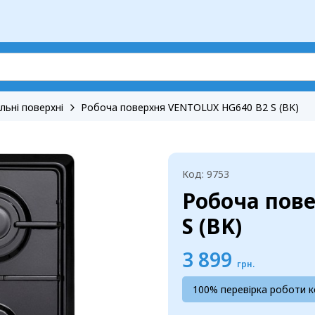
льні поверхні
Робоча поверхня VENTOLUX HG640 B2 S (BK)
Код: 9753
Робоча пов
S (BK)
3 899
грн.
100% перевірка роботи 