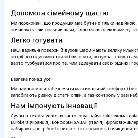
Допомога сімейному щастю
Ми переконані, що продукція має бути не тільки надійною,
починають свій спільний шлях, гідно оцінять економічну та я
Легко готувати
Наші варильні поверхні й духові шафи мають велику кількі
потрібно годинами стояти біля плити, розумна техніка са
варто турбуватися про те, чим здивувати своїх рідних і гос
Безпека понад усе
Ми намагаємося забезпечити максимальний комфорт і безпек
запобігають ризику дістати опіки, а газ-контроль у разі не
Нам імпонують інновації
Сучасна техніка Ventolux застосовує найякісніші екоматер
Eurokera (Франція), конфорки SABAF (Італія), фірмові жикл
набирають потрібної швидкості інтенсивності очищення тільк