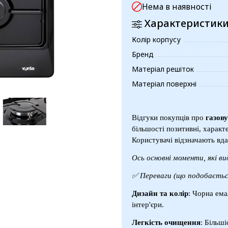
Нема в наявності
Характеристик
Колір корпусу
Бренд
Матеріал решіток
Матеріал поверхні
Відгуки покупців про
газов
більшості позитивні, характ
Користувачі відзначають вда
Ось основні моменти, які ви
✅ Переваги (що подобаєтьс
Дизайн та колір
: Чорна ема
інтер'єри.
Легкість очищення
: Більш