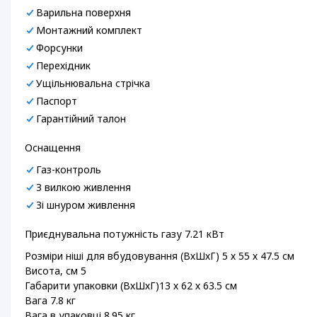
Варильна поверхня
Монтажний комплект
Форсунки
Перехідник
Ущільнювальна стрічка
Паспорт
Гарантійний талон
Оснащення
Газ-контроль
З вилкою живлення
Зі шнуром живлення
Приєднувальна потужність газу 7.21 кВт
Розміри ніші для вбудовування (ВхШхГ) 5 х 55 х 47.5 см
Висота, см 5
Габарити упаковки (ВхШхГ)13 х 62 х 63.5 см
Вага 7.8 кг
Вага в упаковці 8.95 кг