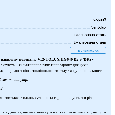
и
чорний
Ventolux
Емальована сталь
Емальована сталь
Подивитись усі
у варильну поверхню VENTOLUX HG640 B2 S (BK
) у
еризують її як надійний бюджетний варіант для кухні.
ле поєднання ціни, зовнішнього вигляду та функціональності.
діляють покупці:
я)
ль виглядає стильно, сучасно та гарно вписується в різні
ість відзначає, що емальовану поверхню легко мити від жиру та