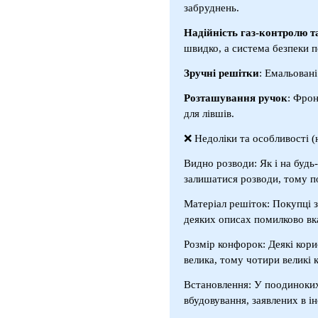
забруднень.
Надійність газ-контролю т
швидко, а система безпеки п
Зручні решітки
: Емальовані
Розташування ручок
: Фрон
для лівшів.
❌ Недоліки та особливості (
Видно розводи: Як і на будь
залишатися розводи, тому п
Матеріал решіток: Покупці з
деяких описах помилково вк
Розмір конфорок: Деякі кори
велика, тому чотири великі 
Встановлення: У поодиноких 
вбудовування, заявлених в ін