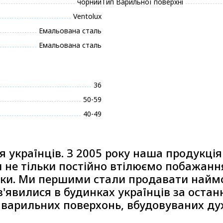
чорний
Тип Варильної поверхні
Ventolux
Емальована сталь
Емальована сталь
36
50-59
40-49
я українців. З 2005 року наша продукція
Ми не тільки постійно втілюємо побажанн
ніки. Ми першими стали продавати наймо
з'явилися в будинках українців за останн
варильних поверхонь, вбудовуваних ду