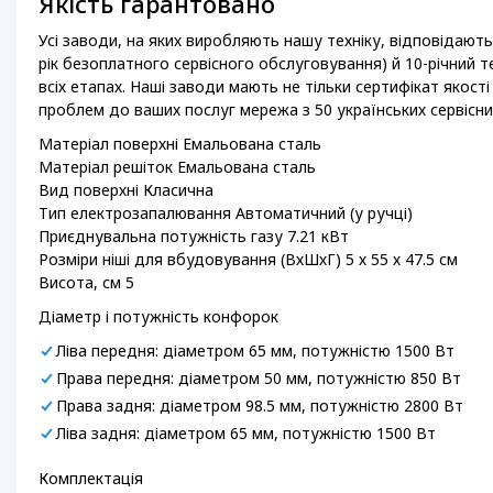
Якість гарантовано
Усі заводи, на яких виробляють нашу техніку, відповідають
рік безоплатного сервісного обслуговування) й 10-річний 
всіх етапах. Наші заводи мають не тільки сертифікат якості 
проблем до ваших послуг мережа з 50 українських сервісних 
Матеріал поверхні Емальована сталь
Матеріал решіток Емальована сталь
Вид поверхні Класична
Тип електрозапалювання Автоматичний (у ручці)
Приєднувальна потужність газу 7.21 кВт
Розміри ніші для вбудовування (ВхШхГ) 5 х 55 х 47.5 см
Висота, см 5
Діаметр і потужність конфорок
Ліва передня: діаметром 65 мм, потужністю 1500 Вт
Права передня: діаметром 50 мм, потужністю 850 Вт
Права задня: діаметром 98.5 мм, потужністю 2800 Вт
Ліва задня: діаметром 65 мм, потужністю 1500 Вт
Комплектація