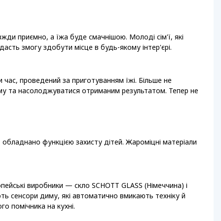
жди приємно, а їжа буде смачнішою. Молоді сім'ї, які
 дасть змогу здобути місце в будь-якому інтер'єрі.
 час, проведений за приготуванням їжі. Більше не
аму та насолоджуватися отриманим результатом. Тепер не
о обладнано функцією захисту дітей. Жароміцні матеріали
ропейські виробники — скло SCHOTT GLASS (Німеччина) і
ують сенсори диму, які автоматично вмикають техніку й
го помічника на кухні.