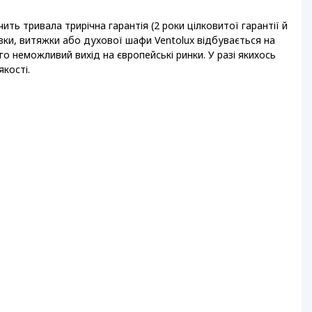
ть тривала трирічна гарантія (2 роки цілковитої гарантії й
овки, витяжки або духової шафи Ventolux відбувається на
ого неможливий вихід на європейські ринки. У разі якихось
якості.