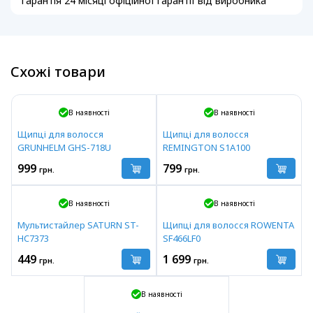
Гарантія 24 місяці офіційної гарантії від виробника
Схожі товари
В наявності
В наявності
Щипці для волосся
Щипці для волосся
GRUNHELM GHS-718U
REMINGTON S1A100
999
799
грн.
грн.
В наявності
В наявності
Мультистайлер SATURN ST-
Щипці для волосся ROWENTA
HC7373
SF466LF0
449
1 699
грн.
грн.
В наявності