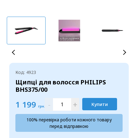
Код: 4923
Щипці для волосся PHILIPS
BHS375/00
1 199
-
+
Купити
грн.
100% перевірка роботи кожного товару
перед відправкою