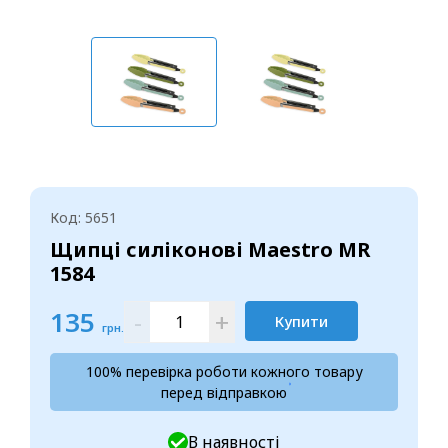
Код: 5651
Щипці силіконові Maestro MR
1584
135
-
+
Купити
грн.
100% перевірка роботи кожного товару
перед відправкою
В наявності