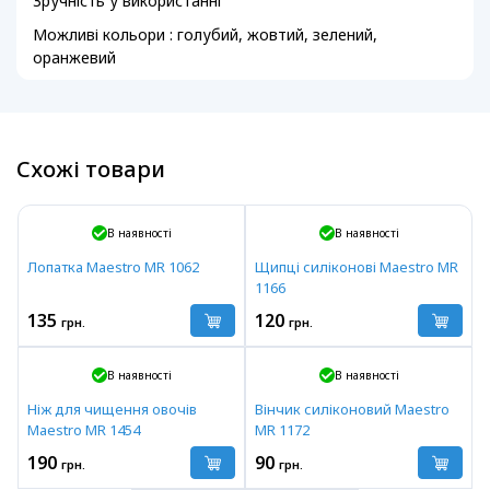
Зручність у використанні
Можливі кольори : голубий, жовтий, зелений,
оранжевий
Схожі товари
В наявності
В наявності
Лопатка Maestro MR 1062
Щипці силіконові Maestro MR
1166
135
120
грн.
грн.
В наявності
В наявності
Ніж для чищення овочів
Вінчик силіконовий Maestro
Maestro MR 1454
MR 1172
190
90
грн.
грн.