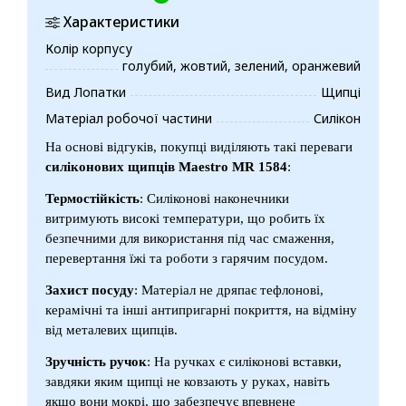
Характеристики
Колір корпусу
голубий, жовтий, зелений, оранжевий
Вид Лопатки
Щипці
Матеріал робочої частини
Силікон
На основі відгуків, покупці виділяють такі переваги
силіконових щипців
Maestro MR 1584
:
Термостійкість
: Силіконові наконечники
витримують високі температури, що робить їх
безпечними для використання під час смаження,
перевертання їжі та роботи з гарячим посудом.
Захист посуду
: Матеріал не дряпає тефлонові,
керамічні та інші антипригарні покриття, на відміну
від металевих щипців.
Зручність ручок
: На ручках є силіконові вставки,
завдяки яким щипці не ковзають у руках, навіть
якщо вони мокрі, що забезпечує впевнене