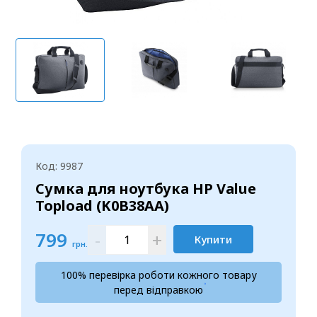
Код: 9987
Сумка для ноутбука HP Value
Topload (K0B38AA)
799
-
+
Купити
грн.
100% перевірка роботи кожного товару
перед відправкою