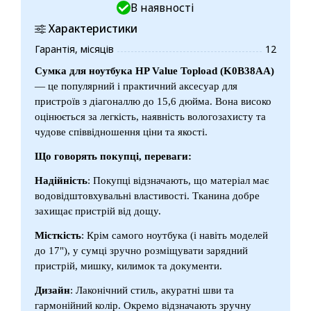
В наявності
Характеристики
Гарантія, місяців
12
Сумка для ноутбука HP Value Topload (K0B38AA)
— це популярний і практичний аксесуар для
пристроїв з діагоналлю до 15,6 дюйма. Вона високо
оцінюється за легкість, наявність вологозахисту та
чудове співвідношення ціни та якості.
Що говорять покупці, переваги:
Надійність
: Покупці відзначають, що матеріал має
водовідштовхувальні властивості. Тканина добре
захищає пристрій від дощу.
Місткість
: Крім самого ноутбука (і навіть моделей
до 17"), у сумці зручно розміщувати зарядний
пристрій, мишку, килимок та документи.
Дизайн
: Лаконічний стиль, акуратні шви та
гармонійний колір. Окремо відзначають зручну