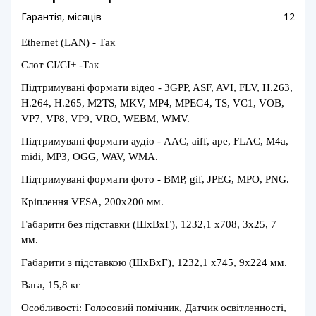
Гарантія, місяців
12
Ethernet (LAN) - Так
Слот CI/CI+ -Так
Підтримувані формати відео - 3GPP, ASF, AVI, FLV, H.263,
H.264, H.265, M2TS, MKV, MP4, MPEG4, TS, VC1, VOB,
VP7, VP8, VP9, VRO, WEBM, WMV.
Підтримувані формати аудіо - AAC, aiff, ape, FLAC, M4a,
midi, MP3, OGG, WAV, WMA.
Підтримувані формати фото - BMP, gif, JPEG, MPO, PNG.
Кріплення VESA, 200х200 мм.
Габарити без підставки (ШxВxГ), 1232,1 х708, 3х25, 7
мм.
Габарити з підставкою (ШxВxГ), 1232,1 х745, 9х224 мм.
Вага, 15,8 кг
Особливості: Голосовий помічник, Датчик освітленності,