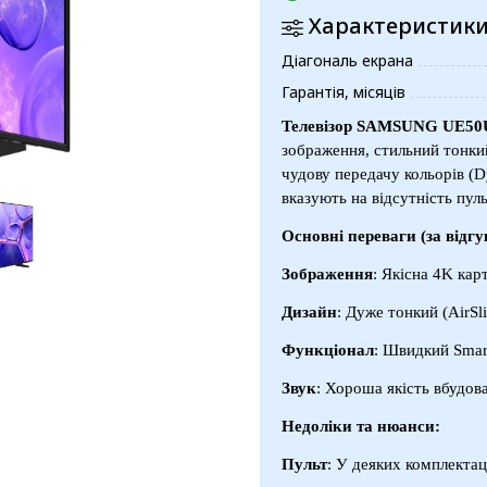
Характеристик
Діагональ екрана
Гарантія, місяців
Телевізор SAMSUNG UE50
зображення, стильний тонки
чудову передачу кольорів (D
вказують на відсутність пул
Основні переваги (за відгу
Зображення
: Якісна 4K кар
Дизайн
: Дуже тонкий (AirSli
Функціонал
: Швидкий Smar
Звук
: Хороша якість вбудов
Недоліки та нюанси:
Пульт
: У деяких комплектац