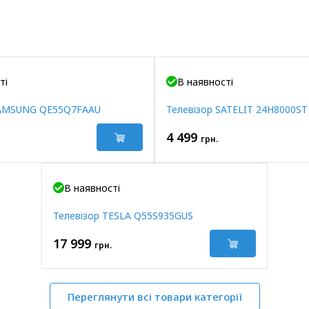
ті
В наявності
SAMSUNG QE55Q7FAAU
Телевізор SATELIT 24H8000ST
4 499
грн.
В наявності
Телевізор TESLA Q55S935GUS
17 999
грн.
Переглянути всі товари категорії