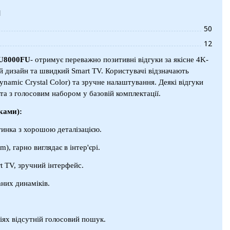
и
50
12
U8000FU
- отримує переважно позитивні відгуки за якісне 4K-
й дизайн та швидкий Smart TV. Користувачі відзначають
ynamic Crystal Color) та зручне налаштування. Деякі відгуки
ьта з голосовим набором у базовій комплектації.
ками):
тинка з хорошою деталізацією.
m), гарно виглядає в інтер'єрі.
t TV, зручний інтерфейс.
аних динаміків.
іях відсутній голосовий пошук.