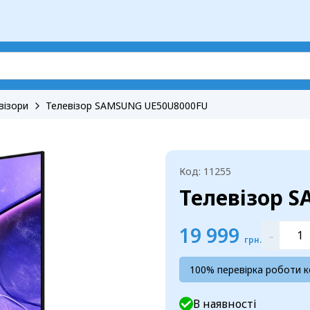
візори
Телевізор SAMSUNG UE50U8000FU
Код: 11255
Телевізор 
19 999
-
грн.
100% перевірка роботи 
В наявності