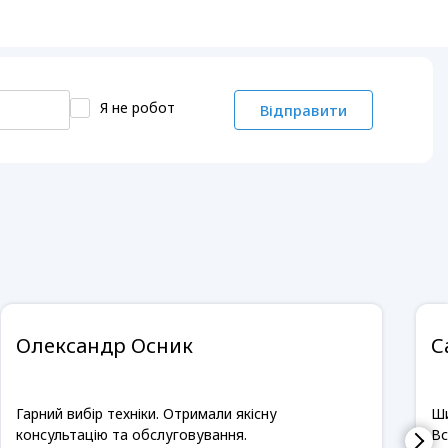
Я не робот
Відправити
Олександр Осник
С
Гарний вибір техніки. Отримали якісну
Ши
консультацію та обслуговування.
Вс