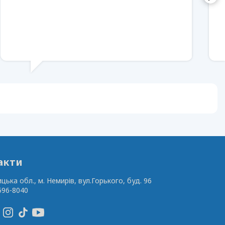
акти
ицька обл., м. Немирів,
вул.Горького, буд. 96
596-8040