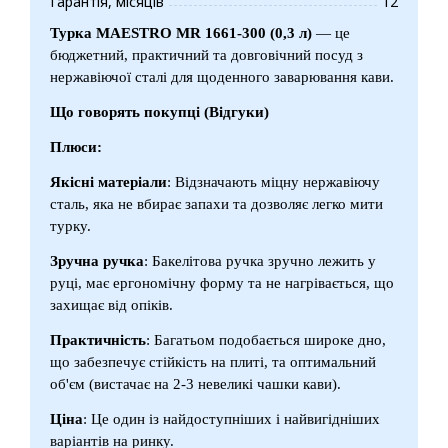
Гарантія, місяців
12
Турка MAESTRO MR 1661-300 (0,3 л)
— це
бюджетний, практичний та довговічний посуд з
нержавіючої сталі для щоденного заварювання кави.
Що говорять покупці (Відгуки)
Плюси:
Якісні матеріали
: Відзначають міцну нержавіючу
сталь, яка не вбирає запахи та дозволяє легко мити
турку.
Зручна ручка
: Бакелітова ручка зручно лежить у
руці, має ергономічну форму та не нагрівається, що
захищає від опіків.
Практичність
: Багатьом подобається широке дно,
що забезпечує стійкість на плиті, та оптимальний
об'єм (вистачає на 2-3 невеликі чашки кави).
Ціна
: Це один із найдоступніших і найвигідніших
варіантів на ринку.