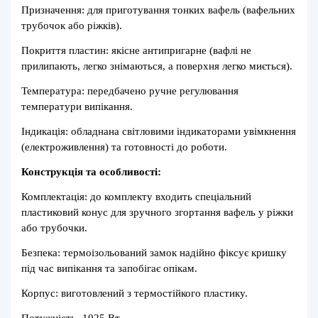
Призначення: для приготування тонких вафель (вафельних
трубочок або ріжків).
Покриття пластин: якісне антипригарне (вафлі не
прилипають, легко знімаються, а поверхня легко миється).
Температура: передбачено ручне регулювання
температури випікання.
Індикація: обладнана світловими індикаторами увімкнення
(електроживлення) та готовності до роботи.
Конструкція та особливості:
Комплектація: до комплекту входить спеціальний
пластиковий конус для зручного згортання вафель у ріжки
або трубочки.
Безпека: термоізольований замок надійно фіксує кришку
під час випікання та запобігає опікам.
Корпус: виготовлений з термостійкого пластику.