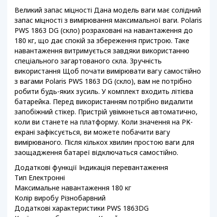
Великий запас міцності Дана модель ваги має солідний
запас міцності з вимірювання максимальної ваги. Polaris
PWS 1863 DG (скло) розраховані на навантаження до
180 кг, що дає спокій за збереження пристрою. Таке
навантаження витримується завдяки використанню
спеціального загартованого скла. Зручність
використання Щоб почати вимірювати вагу самостійно
з вагами Polaris PWS 1863 DG (скло), вам не потрібно
робити будь-яких зусиль. У комплект входить літієва
батарейка. Перед використанням потрібно видалити
запобіжний стікер. Пристрій увімкнеться автоматично,
коли ви станете на платформу. Коли значення на РК-
екрані зафіксується, ви можете побачити вагу
вимірюваного. Після кількох хвилин простою ваги для
заощадження батареї відключаться самостійно.
Додаткові функції Індикація перевантаження
Тип Електронні
Максимальне навантаження 180 кг
Колір виробу Різнобарвний
Додаткові характеристики PWS 1863DG