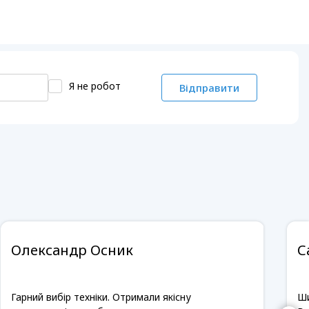
Я не робот
Відправити
Олександр Осник
С
Гарний вибір техніки. Отримали якісну
Ши