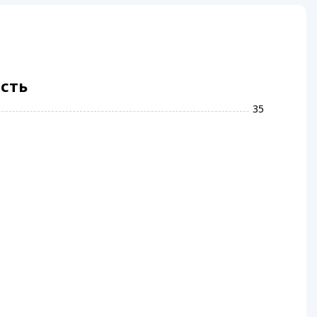
ість
35