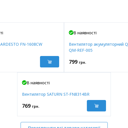
ті
В наявності
 ARDESTO FN-1608CW
Вентилятор акумуляторний
QM-REF-005
799
грн.
В наявності
Вентилятор SATURN ST-FN8314BR
769
грн.
Переглянути всі товари категорії