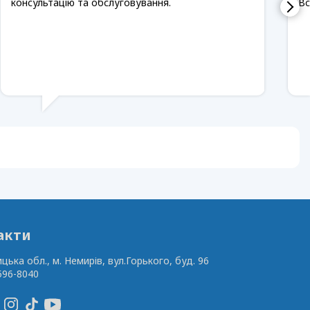
консультацію та обслуговування.
Вс
акти
ицька обл., м. Немирів,
вул.Горького, буд. 96
596-8040