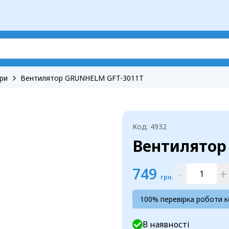
ри
Вентилятор GRUNHELM GFT-3011T
Код: 4932
Вентилятор
749
-
+
грн.
100% перевірка роботи 
В наявності