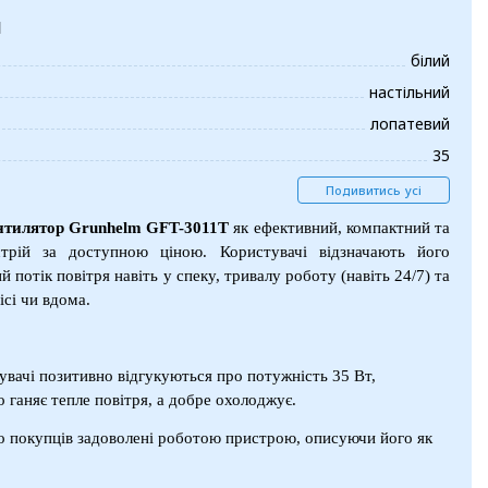
и
білий
настільний
лопатевий
35
Подивитись усі
нтилятор
Grunhelm GFT-3011T
як ефективний, компактний та
трій за доступною ціною. Користувачі відзначають його
 потік повітря навіть у спеку, тривалу роботу (навіть 24/7) та
ісі чи вдома.
увачі позитивно відгукуються про потужність 35 Вт,
о ганяє тепле повітря, а добре охолоджує.
то покупців задоволені роботою пристрою, описуючи його як