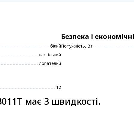
Безпека і економічн
білий
Потужність, Вт
настільний
лопатевий
12
011T має 3 швидкості.