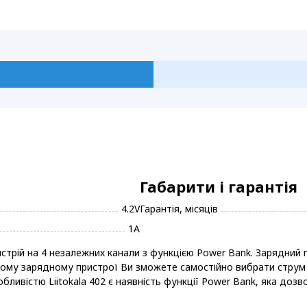
Габарити і гарантія
4.2V
Гарантія, місяців
1А
ристрій на 4 незалежних канали з функцією Power Bank. Зарядний 
 даному зарядному пристрої Ви зможете самостійно вибрати стру
обливістю Liitokala 402 є наявність функції Power Bank, яка до