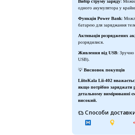
Вибір струму заряду
: Можн
одного акумулятора у крайн
Функція Power Bank
: Можл
батарею для заряджання тел
Активація розряджених ак
розрядилися.
Живлення від USB
: Зручно
USB).
💡
Висновок покупців
LiitoKala Lii-402 вважаєт
якщо потрібно заряджати р
детальному вимірюванні єм
високий.
Способи доставки