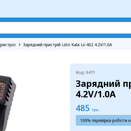
пристрої
Зарядний пристрій Liito Kala Lii-402 4.2V/1.0A
Код: 9471
Зарядний при
4.2V/1.0A
485
грн.
100% перевірка роботи 