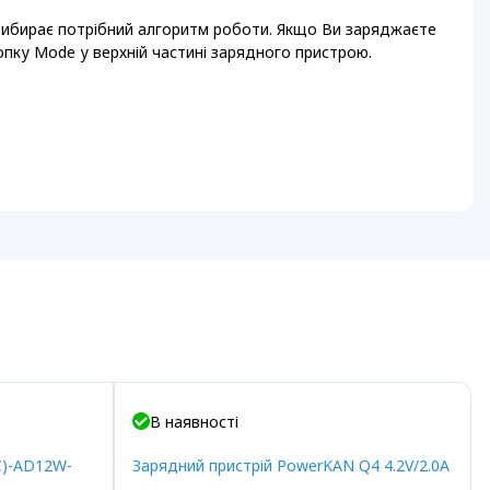
і вибирає потрібний алгоритм роботи. Якщо Ви заряджаєте
опку Mode у верхній частині зарядного пристрою.
В наявності
C)-AD12W-
Зарядний пристрій PowerKAN Q4 4.2V/2.0A