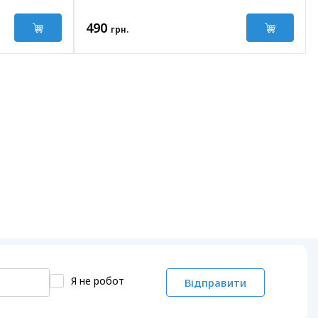
490
грн.
Я не робот
Відправити