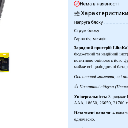
Нема в наявності
Характеристик
Напруга блоку
Струм блоку
Гарантія, місяців
Зарядний пристрій LiitoKal
бюджетний та надійний інст
позитивно оцінюють його фу
майже всі циліндричні батар
Ось основні моменти, які по
👍
Позитивні відгуки (Плюс
Універсальність
: Заряджає
ААА, 18650, 26650, 21700 та
Незалежні канали
: 4 канал
одночасно.