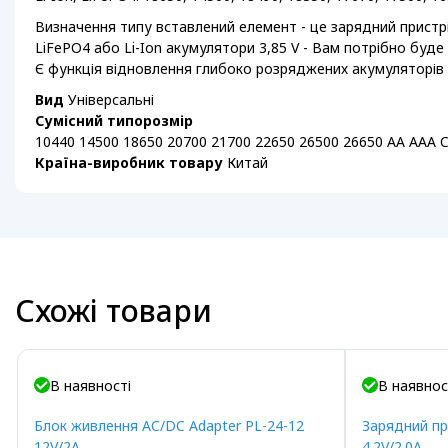
Визначення типу вставлений елемент - це зарядний пристрі
LiFePO4 або Li-Ion акумулятори 3,85 V - Вам потрібно буд
Є функція відновлення глибоко розряджених акумуляторів (а
Вид
Універсальні
Сумісний типорозмір
10440 14500 18650 20700 21700 22650 26500 26650 AA AAA 
Країна-виробник товару
Китай
Схожі товари
В наявності
В наявнос
Блок живлення AC/DC Adapter PL-24-12
Зарядний пр
12V/2A
4.2V/2.0A