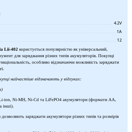
и
4.2V
1А
12
a Lii-402
користується популярністю як універсальний,
румент для заряджання різних типів акумуляторів. Покупці
нкціональність, особливо відзначаючи можливість заряджати
еї.
купці найчастіше відзначають у відгуках:
и)
 Li-ion, Ni-MH, Ni-Cd та LiFePO4 акумулятори (формати АА,
 інші).
и дозволяють заряджати акумулятори різних типів та розмірів