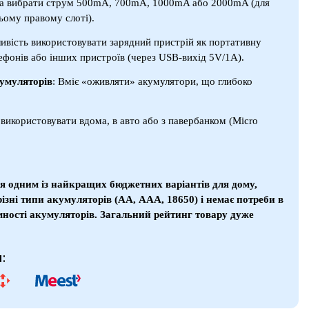
а вибрати струм 500mA, 700mA, 1000mA або 2000mA (для
ьому правому слоті).
ивість використовувати зарядний пристрій як портативну
ефонів або інших пристроїв (через USB-вихід 5V/1A).
умуляторів
: Вміє «оживляти» акумулятори, що глибоко
 використовувати вдома, в авто або з павербанком (Micro
ься одним із найкращих бюджетних варіантів для дому,
ізні типи акумуляторів (АА, ААА, 18650) і немає потреби в
ності акумуляторів. Загальний рейтинг товару дуже
: