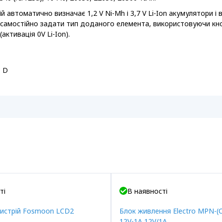
й автоматично визначає 1,2 V Ni-Mh і 3,7 V Li-Ion акумулятори 
е самостійно задати тип доданого елемента, використовуючи кн
ктивація 0V Li-Ion).
C D
ті
В наявності
истрій Fosmoon LCD2
Блок живлення Electro MPN-(
12V-1A 12V/1A