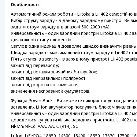
Особливості:
Автоматичний режим роботи - Liitokala Lii 402 самостійно 
Вибір струму заряду - в даному зарядному пристрої Ви з
задати струм заряду в діапазоні 500-2000 mA).
Універсальність - один зарядний пристрій Liitokala Lii 40
для кожного типу елементів.
Світлодіодна індикація дозволяє швидко визначити рівень 
Швидка зарядка - максимальний струм заряду в Lii-402 с
П'ять ступенів захисту - в зарядному пристрої Lii 402 реал
захист від перезаряду;
захист від вставки звичайних батарейок;
захист від неправильної полярності;
захист від короткого замикання;
визначення несправних акумуляторів.
Функція Power Bank - Ви зможете використовувати даний заря
вставлених Li-Ion акумулятор послужить блоком живлення
Універсальність - один зарядний пристрій Liitokala Lii 402
доведеться купувати кілька зарядних пристроїв, Lii 402 вп
Ni-Mh/Ni-Cd: AAA, AA, C (R14), SC
Li-Ion, LiFePO4: 18650, 14500, 18490, 18350, 17670, 17500, 16