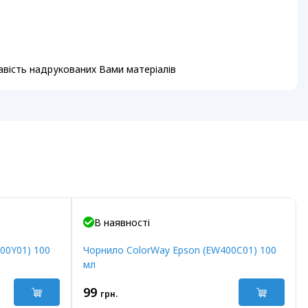
равість надрукованих Вами матеріалів
В наявності
00Y01) 100
Чорнило ColorWay Epson (EW400C01) 100
мл
99
грн.