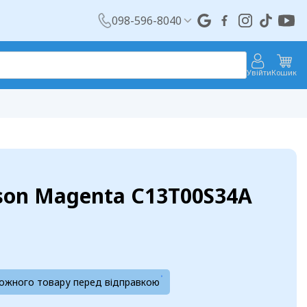
098-596-8040
Увійти
Кошик
son Magenta C13T00S34A
кожного товару перед відправкою