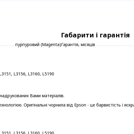
Габарити і гарантія
пурпуровий (Magenta)
Гарантія, місяців
 L3151, L3156, L3160, L5190
ь надрукованих Вами матеріалів.
ологією. Оригінальні чорнила від Epson - це барвистість і яск
 L3151, L3156, L3160, L5190