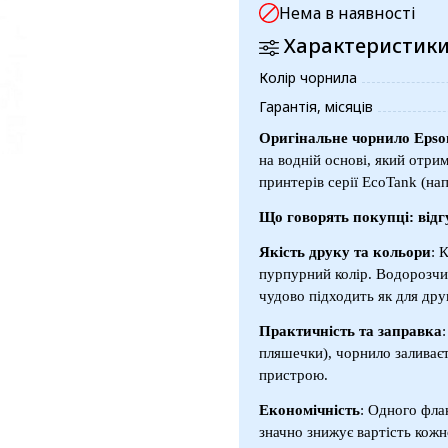
Нема в наявності
Характеристик
Колір чорнила
Гарантія, місяців
Оригінальне чорнило Epso
на водній основі, який отри
принтерів серії EcoTank (на
Що говорять покупці: відг
Якість друку та кольори
: 
пурпурний колір. Водорозчин
чудово підходить як для дру
Практичність та заправка
пляшечки), чорнило заливаєт
пристрою.
Економічність
: Одного фла
значно знижує вартість кожн