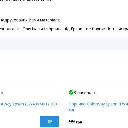
ь надрукованих Вами матеріалів.
ологією. Оригінальні чорнила від Epson - це барвистість і яск
ті
В наявності
orWay Epson (EW400M01) 100
Чорнило ColorWay Epson (EW4
мл
99
грн.