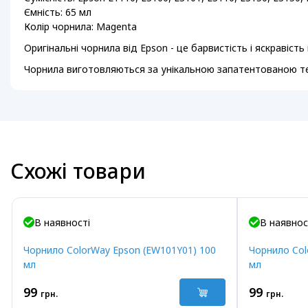
Ємність: 65 мл
Колір чорнила: Magenta
Оригінальні чорнила від Epson - це барвистість і яскравіст
Чорнила виготовляються за унікальною запатентованою техн
Схожі товари
В наявності
В наявнос
Чорнило ColorWay Epson (EW101Y01) 100
Чорнило Col
мл
мл
99
99
грн.
грн.