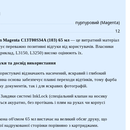
и
пурпуровий (Magenta)
12
n Magenta C13T00S34A (103) 65 мл
— це витратний матеріал
мує переважно позитивні відгуки від користувачів. Власники
приклад, L3150, L3250) високо оцінюють їх.
уки та досвід використання
Користувачі відзначають насичений, яскравий і глибокий
на основа забезпечує плавні переходи відтінків, тому фарба
ку документів, так і для яскравих фотографій.
: Завдяки системі InkLock (спеціальний клапан на носику
ься акуратно, без протікань і плям на руках чи корпусі
кона об'ємом 65 мл вистачає на великий обсяг друку, що
ої надрукованої сторінки порівняно з картриджами.