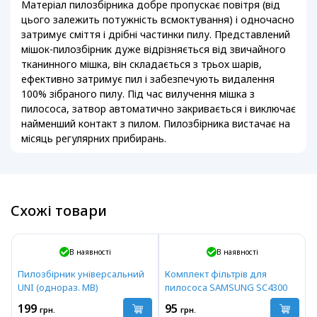
Матеріал пилозбірника добре пропускає повітря (від
цього залежить потужність всмоктування) і одночасно
затримує сміття і дрібні частинки пилу. Представлений
мішок-пилозбірник дуже відрізняється від звичайного
тканинного мішка, він складається з трьох шарів,
ефективно затримує пил і забезпечують видалення
100% зібраного пилу. Під час вилучення мішка з
пилососа, затвор автоматично закривається і виключає
найменший контакт з пилом. Пилозбірника вистачає на
місяць регулярних прибирань.
Схожі товари
В наявності
В наявності
Пилозбірник універсальний
Комплект фільтрів для
UNI (однораз. МВ)
пилососа SAMSUNG SC4300
199
95
грн.
грн.