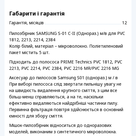
Габарити і гарантія
Гарантія, місяців
12
Пилозбірник SAMSUNG S-01 C-II (Однораз.) м/в для PVC
1812, 2213, 2214, 2384
Колір білий, матеріал – мікроволокно. Поліетиленовий
пакет містить 5 шт.
Підходить до полососа PRIME Technics PVC 1812, PVC
2213, PVC 2214, PVC 2384, PVC 2216 MR/PVC 2216 MG
Аксесуар до пилососів Samsung S01 (однораз.) м / в
При виборі пилососа слід звертати пильнішу увагу не
на швидкість видалення крупного сміття, з цим все
більш-менш справляються, а на те, наскільки
ефективно видаляються найдрібніші частинки пилу.
Первинна фільтрація повітря здійснюється в основний
ємності для збору сміття.
Мішок-пилозбірник відноситься до одноразових
моделей, виконаним з синтетичного мікроволокна.