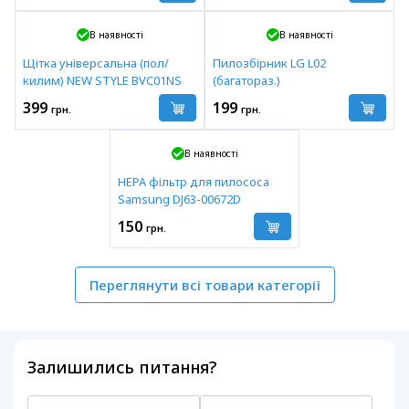
В наявності
В наявності
Щітка універсальна (пол/
Пилозбірник LG L02
килим) NEW STYLE BVC01NS
(багатораз.)
399
199
грн.
грн.
В наявності
HEPA фільтр для пилососа
Samsung DJ63-00672D
150
грн.
Переглянути всі товари категорії
Залишились питання?