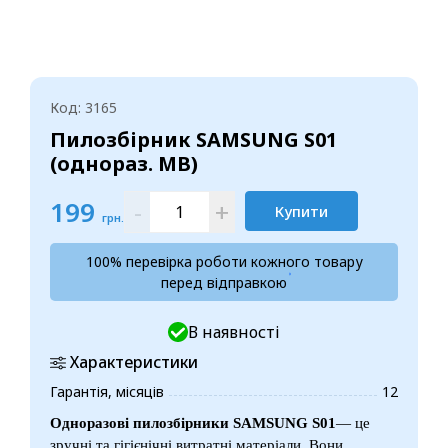
Код: 3165
Пилозбірник SAMSUNG S01
(однораз. МВ)
199
-
+
Купити
грн.
100% перевірка роботи кожного товару
перед відправкою
В наявності
Характеристики
Гарантія, місяців
12
Одноразові пилозбірники SAMSUNG S01
— це
зручні та гігієнічні витратні матеріали. Вони