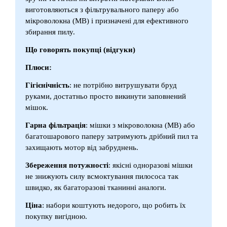
виготовляються з фільтрувального паперу або
мікроволокна (МВ) і призначені для ефективного
збирання пилу.
Що говорять покупці (відгуки)
Плюси:
Гігієнічність
: не потрібно витрушувати бруд
руками, достатньо просто викинути заповнений
мішок.
Гарна фільтрація
: мішки з мікроволокна (МВ) або
багатошарового паперу затримують дрібний пил та
захищають мотор від забруднень.
Збереження потужності
: якісні одноразові мішки
не знижують силу всмоктування пилососа так
швидко, як багаторазові тканинні аналоги.
Ціна
: набори коштують недорого, що робить їх
покупку вигідною.