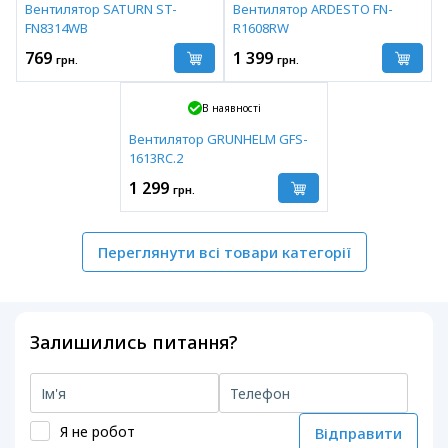
Вентилятор SATURN ST-
Вентилятор ARDESTO FN-
FN8314WB
R1608RW
769
1 399
грн.
грн.
В наявності
Вентилятор GRUNHELM GFS-
1613RC.2
1 299
грн.
Переглянути всі товари категорії
Залишились питання?
Я не робот
Відправити