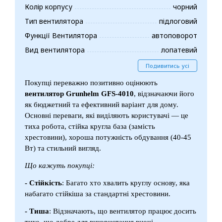
Колір корпусу
чорний
Тип вентилятора
підлоговий
Функції Вентилятора
автоповорот
Вид вентилятора
лопатевий
Подивитись усі
Покупці переважно позитивно оцінюють
вентилятор
Grunhelm GFS-4010
, відзначаючи його
як бюджетний та ефективний варіант для дому.
Основні переваги, які виділяють користувачі — це
тиха робота, стійка кругла база (замість
хрестовини), хороша потужність обдування (40-45
Вт) та стильний вигляд.
Що кажуть покупці:
- Стійкість
: Багато хто хвалить круглу основу, яка
набагато стійкіша за стандартні хрестовини.
- Тиша
: Відзначають, що вентилятор працює досить
тихо, що добре для використання вночі.